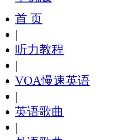
首 页
|
听力教程
|
VOA慢速英语
|
英语歌曲
|