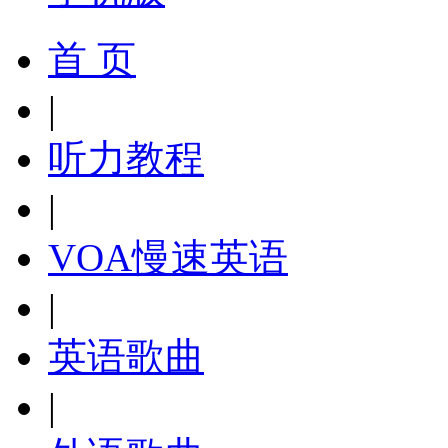
首 页
|
听力教程
|
VOA慢速英语
|
英语歌曲
|