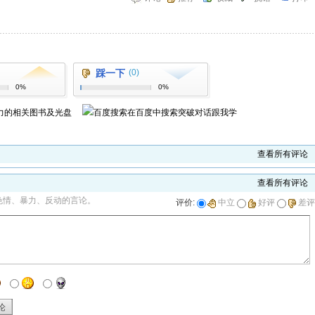
踩一下
(0)
0%
0%
力
的相关图书及光盘
在百度中搜索
突破对话跟我学
查看所有评论
查看所有评论
色情、暴力、反动的言论。
评价:
中立
好评
差评
论