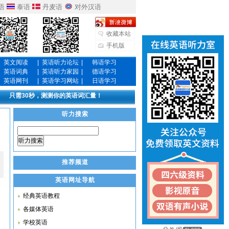
语
泰语
丹麦语
对外汉语
收藏本站
手机版
英文阅读
|
英语听力论坛
|
韩语学习
英语词典
|
英语听力家园
|
德语学习
英语网刊
|
英语学习网站
|
日语学习
只需30秒，测测你的英语词汇量！
听力搜索
听力搜索
推荐频道
英语网址导航
经典英语教程
各媒体英语
学校英语