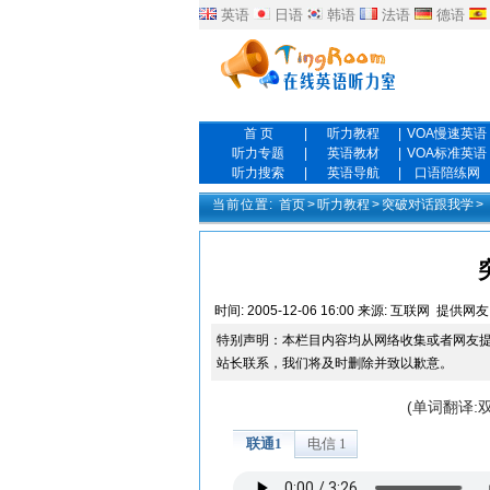
英语
日语
韩语
法语
德语
首 页
|
听力教程
|
VOA慢速英语
听力专题
|
英语教材
|
VOA标准英语
听力搜索
|
英语导航
|
口语陪练网
当前位置:
首页
>
听力教程
>
突破对话跟我学
>
时间:
2005-12-06 16:00
来源:
互联网
提供网友
特别声明：本栏目内容均从网络收集或者网友
站长联系，我们将及时删除并致以歉意。
(单词翻译: