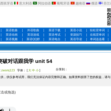
西班牙语
意大利语
阿拉伯语
葡萄牙语
越南语
俄语
芬兰
|
英语歌曲
|
外语歌曲
|
英语下载
|
英语小说
|
轻松背单词
|
|
英语动画
|
英语游戏
|
英语考试
|
资源技巧
|
在线背单词
|
|
英语视频
|
英语QQ群
|
英语电台
|
英语导读
|
单词连连看
|
突破对话跟我学 unit 54
分享到：
:
zwsmj123
字体： [
大
中
小
]
提供，供仅参考试用，我们无法保证内容完整和正确。如果资料损害了您的权益，请与
双击或拖选)