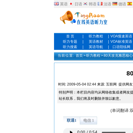
英语
日语
韩语
法语
德语
首 页
|
听力教程
|
VOA慢速英语
听力专题
|
英语教材
|
VOA标准英语
听力搜索
|
英语导航
|
口语陪练网
当前位置:
首页
>
听力教程
>
80天攻克雅思核
8
时间:
2009-05-04 02:44
来源:
互联网
提供网友
特别声明：本栏目内容均从网络收集或者网友
站长联系，我们将及时删除并致以歉意。
(单词翻译: