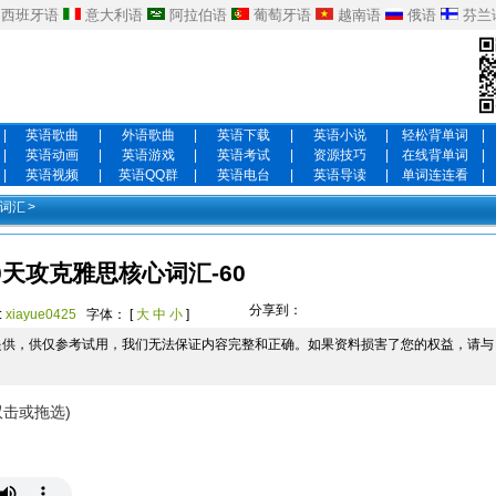
西班牙语
意大利语
阿拉伯语
葡萄牙语
越南语
俄语
芬兰
|
英语歌曲
|
外语歌曲
|
英语下载
|
英语小说
|
轻松背单词
|
|
英语动画
|
英语游戏
|
英语考试
|
资源技巧
|
在线背单词
|
|
英语视频
|
英语QQ群
|
英语电台
|
英语导读
|
单词连连看
|
心词汇
>
0天攻克雅思核心词汇-60
分享到：
:
xiayue0425
字体： [
大
中
小
]
提供，供仅参考试用，我们无法保证内容完整和正确。如果资料损害了您的权益，请与
双击或拖选)