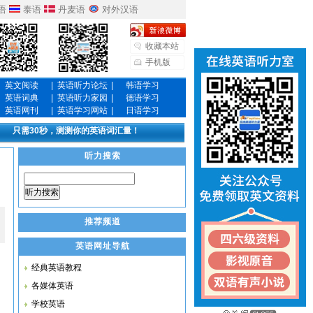
语
泰语
丹麦语
对外汉语
收藏本站
手机版
英文阅读
|
英语听力论坛
|
韩语学习
英语词典
|
英语听力家园
|
德语学习
英语网刊
|
英语学习网站
|
日语学习
只需30秒，测测你的英语词汇量！
听力搜索
听力搜索
推荐频道
英语网址导航
经典英语教程
各媒体英语
学校英语