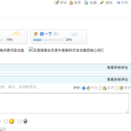
评论
推荐
收藏
挑错
打印
踩一下
(1)
75%
25%
相关图书及光盘
在百度中搜索
80天攻克雅思核心词汇
查看所有评论
查看所有评论
色情、暴力、反动的言论。
评价:
中立
好评
差评