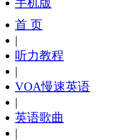
手机版
首 页
|
听力教程
|
VOA慢速英语
|
英语歌曲
|