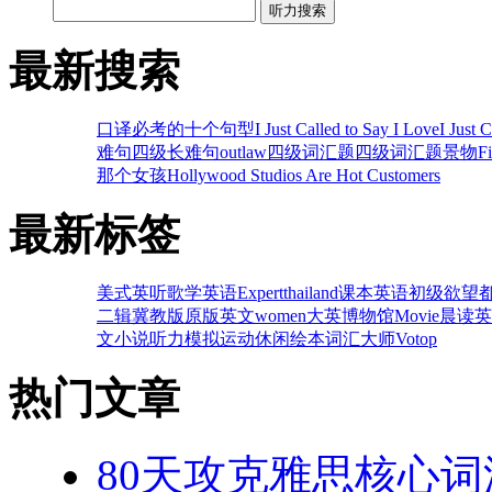
听力搜索
最新搜索
口译必考的十个句型
I Just Called to Say I Love
I Just 
难句
四级长难句
outlaw
四级词汇题
四级词汇题
景物
F
那个女孩
Hollywood Studios Are Hot Customers
最新标签
美式英
听歌学英语
Expert
thailand
课本
英语初级
欲望
二辑
冀教版
原版英文
women
大英博物馆
Movie
晨读英
文小说
听力模拟
运动休闲
绘本
词汇大师
Vo
top
热门文章
80天攻克雅思核心词汇