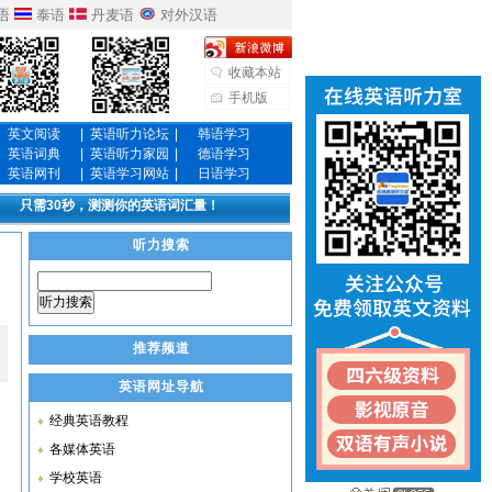
语
泰语
丹麦语
对外汉语
收藏本站
手机版
英文阅读
|
英语听力论坛
|
韩语学习
英语词典
|
英语听力家园
|
德语学习
英语网刊
|
英语学习网站
|
日语学习
只需30秒，测测你的英语词汇量！
听力搜索
听力搜索
推荐频道
英语网址导航
经典英语教程
各媒体英语
学校英语