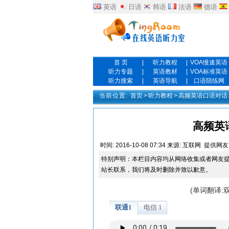
英语
日语
韩语
法语
德语
首 页
|
听力教程
|
VOA慢速英语
听力专题
|
英语教材
|
VOA标准英语
听力搜索
|
英语导航
|
口语陪练网
当前位置:
首页
>
听力教程
>
高频英语口语对话
高频英
时间:
2016-10-08 07:34
来源:
互联网
提供网友
特别声明：本栏目内容均从网络收集或者网友
站长联系，我们将及时删除并致以歉意。
(单词翻译: