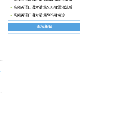
高频英语口语对话 第510期:医治流感
高频英语口语对话 第509期:急诊
论坛新贴
音