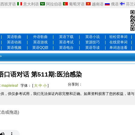
西班牙语
意大利语
阿拉伯语
葡萄牙语
越南语
俄语
芬兰
|
英语歌曲
|
外语歌曲
|
英语下载
|
英语小说
|
轻松背单词
|
|
英语动画
|
英语游戏
|
英语考试
|
资源技巧
|
在线背单词
|
|
英语视频
|
英语QQ群
|
英语电台
|
英语导读
|
单词连连看
|
>
语口语对话 第511期:医治感染
分享到：
:
mapleleaf
字体： [
大
中
小
]
提供，供仅参考试用，我们无法保证内容完整和正确。如果资料损害了您的权益，请与
双击或拖选)