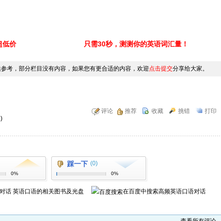
超低价
只需30秒，测测你的英语词汇量！
供参考，部分栏目没有内容，如果您有更合适的内容，欢迎
点击提交
分享给大家。
评论
推荐
收藏
挑错
打印
)
踩一下
(0)
0%
0%
对话 英语口语
的相关图书及光盘
在百度中搜索
高频英语口语对话
查看所有评论