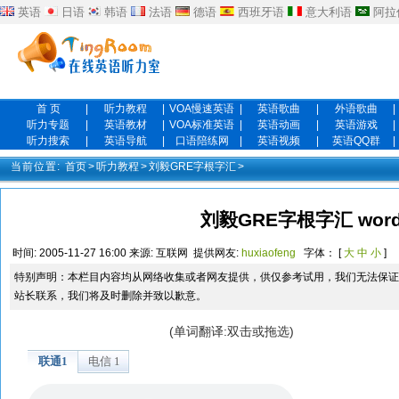
英语
日语
韩语
法语
德语
西班牙语
意大利语
阿拉
首 页
|
听力教程
|
VOA慢速英语
|
英语歌曲
|
外语歌曲
|
听力专题
|
英语教材
|
VOA标准英语
|
英语动画
|
英语游戏
|
听力搜索
|
英语导航
|
口语陪练网
|
英语视频
|
英语QQ群
|
当前位置:
首页
>
听力教程
>
刘毅GRE字根字汇
>
刘毅GRE字根字汇 wordl
时间:
2005-11-27 16:00
来源:
互联网
提供网友:
huxiaofeng
字体： [
大
中
小
]
特别声明：本栏目内容均从网络收集或者网友提供，供仅参考试用，我们无法保证
站长联系，我们将及时删除并致以歉意。
(单词翻译:双击或拖选)