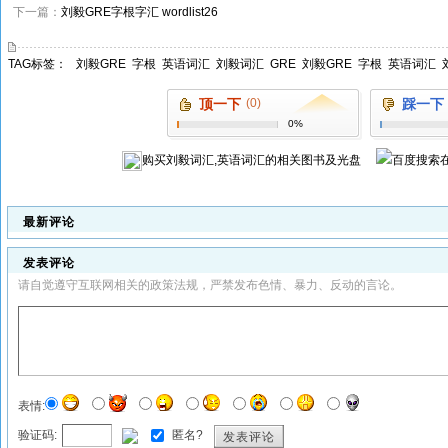
下一篇：
刘毅GRE字根字汇 wordlist26
TAG标签：
刘毅GRE
字根
英语词汇
刘毅词汇
GRE
刘毅GRE
字根
英语词汇
顶一下
(0)
踩一下
0%
购买
刘毅词汇,英语词汇
的相关图书及光盘
最新评论
发表评论
请自觉遵守互联网相关的政策法规，严禁发布色情、暴力、反动的言论。
表情:
验证码:
匿名?
发表评论