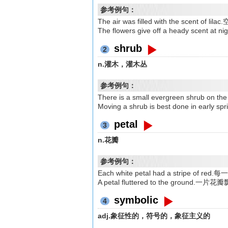
参考例句：
The air was filled with the scent
The flowers give off a heady sc
shrub
2
n.灌木，灌木丛
参考例句：
There is a small evergreen shrub
Moving a shrub is best done in 
petal
3
n.花瓣
参考例句：
Each white petal had a strip
A petal fluttered to the ground.
symbolic
4
adj.象征性的，符号的，象征主义的