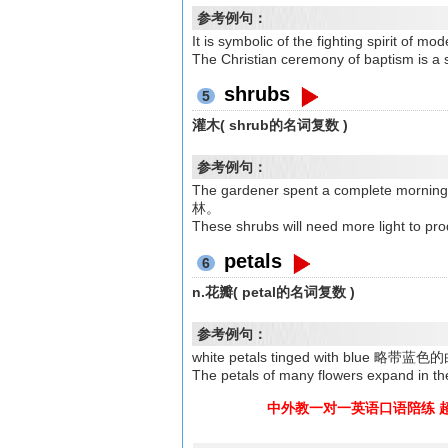
参考例句：
It is symbolic of the fighting sp
The Christian ceremony of bapt
shrubs
5
灌木( shrub的名词复数 )
参考例句：
The gardener spent a complete m
林。
These shrubs will need more li
petals
6
n.花瓣( petal的名词复数 )
参考例句：
white petals tinged with blue 略带蓝
The petals of many flowers ex
中外教一对一英语口语陪练 