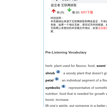
Pre-Listening Vocabulary
herb: plant used for flavour, food,
scent
2
shrub
: a woody plant that doesn’t g
3
petal
: an individual segment of a fl
4
symbolic
: representative of someth
nutrition: food that is needed for growth
boost: increase
lift one’s spirits: put someone in a bette