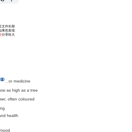
1
, or medicine
row as high as a tree
ower, often coloured
ing
 and health
r mood