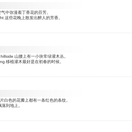
 of lilac.空气中弥漫着丁香花的芬芳。
ent at night.这些花晚上散发出醉人的芳香。
 on the hillside.山腰上有一小块常绿灌木丛。
early spring.移植灌木最好是在初春的时候。
e of red.每一片白色的花瓣上都有一条红色的条纹。
一片花瓣飘落到地上。