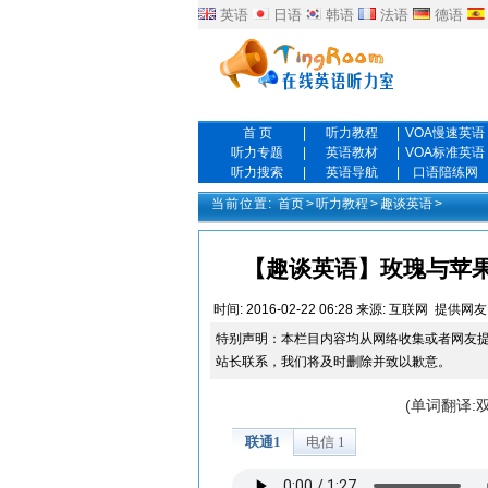
英语
日语
韩语
法语
德语
首 页
|
听力教程
|
VOA慢速英语
听力专题
|
英语教材
|
VOA标准英语
听力搜索
|
英语导航
|
口语陪练网
当前位置:
首页
>
听力教程
>
趣谈英语
>
【趣谈英语】玫瑰与苹果是相关联
时间:
2016-02-22 06:28
来源:
互联网
提供网友
特别声明：本栏目内容均从网络收集或者网友
站长联系，我们将及时删除并致以歉意。
(单词翻译: