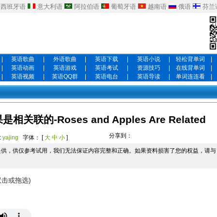
西班牙语
意大利语
阿拉伯语
葡萄牙语
越南语
俄语
芬兰
|
英语歌曲
|
外语歌曲
|
英语下载
|
英语小说
|
轻松背单词
|
|
英语动画
|
英语游戏
|
英语考试
|
资源技巧
|
在线背单词
|
|
英语视频
|
英语QQ群
|
英语电台
|
英语导读
|
单词连连看
|
的-Roses and Apples Are Related
分享到：
:
yajing
字体： [
大
中
小
]
提供，供仅参考试用，我们无法保证内容完整和正确。如果资料损害了您的权益，请与
双击或拖选)