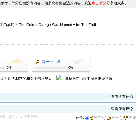
供参考，部分栏目没有内容，如果您有更合适的内容，欢迎
点击提交
分享给大家。
e Colour Orange Was Named After The Fruit
评论
推荐
收藏
挑错
打印
踩一下
(0)
0%
0%
力提高,听力材料
的相关图书及光盘
在百度中搜索
趣谈英语
查看所有评论
查看所有评论
色情、暴力、反动的言论。
评价:
中立
好评
差评