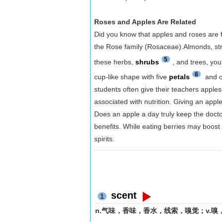
Roses and Apples Are Related
Did you know that apples and roses are 
the Rose family (Rosaceae).Almonds, stra
5
these herbs,
shrubs
, and trees, you
6
cup-like shape with five
petals
and o
students often give their teachers apples
associated with nutrition. Giving an appl
Does an apple a day truly keep the doct
benefits. While eating berries may boost 
spirits.
scent
1
n.气味，香味，香水，线索，嗅觉；v.嗅