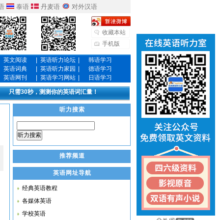
语
泰语
丹麦语
对外汉语
收藏本站
手机版
英文阅读
|
英语听力论坛
|
韩语学习
英语词典
|
英语听力家园
|
德语学习
英语网刊
|
英语学习网站
|
日语学习
只需30秒，测测你的英语词汇量！
听力搜索
听力搜索
推荐频道
英语网址导航
经典英语教程
各媒体英语
学校英语