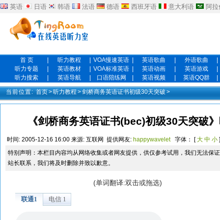
英语
日语
韩语
法语
德语
西班牙语
意大利语
阿拉
首 页
|
听力教程
|
VOA慢速英语
|
英语歌曲
|
外语歌曲
|
听力专题
|
英语教材
|
VOA标准英语
|
英语动画
|
英语游戏
|
听力搜索
|
英语导航
|
口语陪练网
|
英语视频
|
英语QQ群
|
当前位置:
首页
>
听力教程
>
剑桥商务英语证书初级30天突破
>
《剑桥商务英语证书(bec)初级30天突
时间:
2005-12-16 16:00
来源:
互联网
提供网友:
happywavelet
字体： [
大
中
小
特别声明：本栏目内容均从网络收集或者网友提供，供仅参考试用，我们无法保证
站长联系，我们将及时删除并致以歉意。
(单词翻译:双击或拖选)