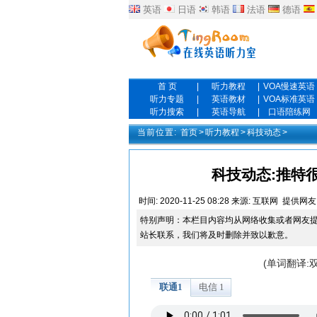
英语
日语
韩语
法语
德语
首 页
|
听力教程
|
VOA慢速英语
听力专题
|
英语教材
|
VOA标准英语
听力搜索
|
英语导航
|
口语陪练网
当前位置:
首页
>
听力教程
>
科技动态
>
科技动态:推特
时间:
2020-11-25 08:28
来源:
互联网
提供网友
特别声明：本栏目内容均从网络收集或者网友
站长联系，我们将及时删除并致以歉意。
(单词翻译: