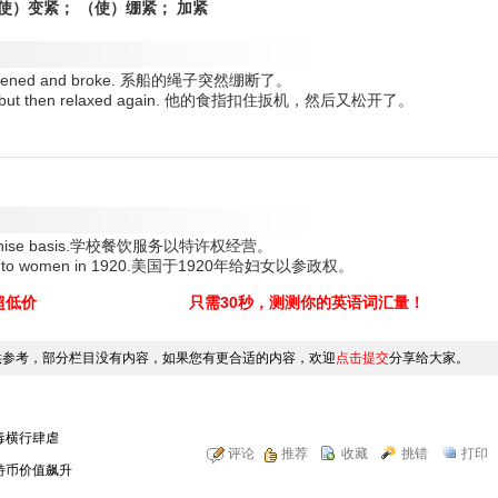
 （使）变紧； （使）绷紧； 加紧
y tightened and broke. 系船的绳子突然绷断了。
 trigger but then relaxed again. 他的食指扣住扳机，然后又松开了。
 a franchise basis.学校餐饮服务以特许权经营。
anchise to women in 1920.美国于1920年给妇女以参政权。
超低价
只需30秒，测测你的英语词汇量！
供参考，部分栏目没有内容，如果您有更合适的内容，欢迎
点击提交
分享给大家。
毒横行肆虐
评论
推荐
收藏
挑错
打印
特币价值飙升