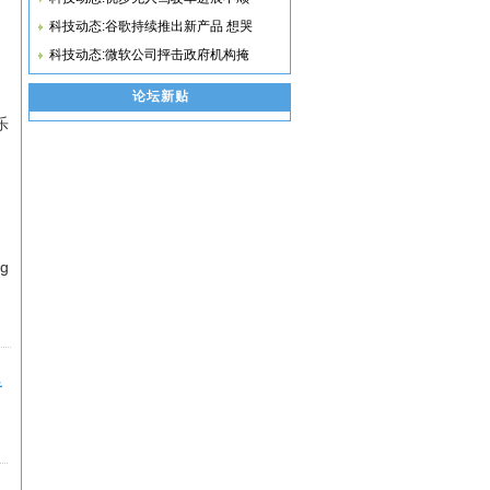
科技动态:谷歌持续推出新产品 想哭
科技动态:微软公司抨击政府机构掩
论坛新贴
乐
ng
音