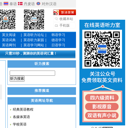
语
泰语
丹麦语
对外汉语
收藏本站
手机版
英文阅读
|
英语听力论坛
|
韩语学习
英语词典
|
英语听力家园
|
德语学习
英语网刊
|
英语学习网站
|
日语学习
只需30秒，测测你的英语词汇量！
听力搜索
听力搜索
推荐频道
英语网址导航
经典英语教程
各媒体英语
学校英语