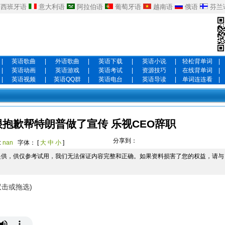
西班牙语
意大利语
阿拉伯语
葡萄牙语
越南语
俄语
芬兰
|
英语歌曲
|
外语歌曲
|
英语下载
|
英语小说
|
轻松背单词
|
|
英语动画
|
英语游戏
|
英语考试
|
资源技巧
|
在线背单词
|
|
英语视频
|
英语QQ群
|
英语电台
|
英语导读
|
单词连连看
|
很抱歉帮特朗普做了宣传 乐视CEO辞职
分享到：
:
nan
字体： [
大
中
小
]
提供，供仅参考试用，我们无法保证内容完整和正确。如果资料损害了您的权益，请与
双击或拖选)