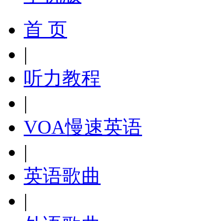
首 页
|
听力教程
|
VOA慢速英语
|
英语歌曲
|