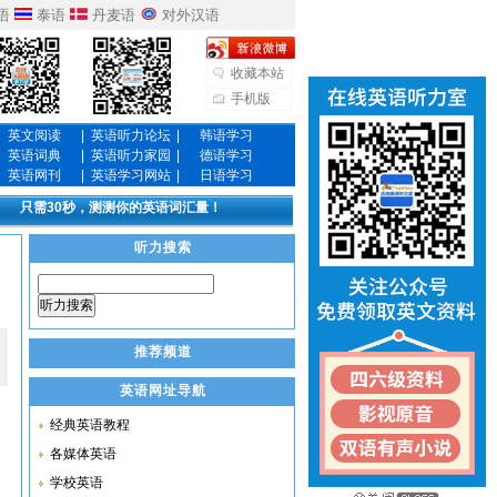
语
泰语
丹麦语
对外汉语
收藏本站
手机版
英文阅读
|
英语听力论坛
|
韩语学习
英语词典
|
英语听力家园
|
德语学习
英语网刊
|
英语学习网站
|
日语学习
只需30秒，测测你的英语词汇量！
听力搜索
听力搜索
推荐频道
英语网址导航
经典英语教程
各媒体英语
学校英语