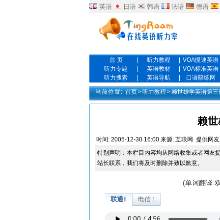
英语
日语
韩语
法语
德语
首 页
|
听力教程
|
VOA慢速英语
听力专题
|
英语教材
|
VOA标准英语
听力搜索
|
英语导航
|
口语陪练网
当前位置:
首页
>
听力教程
>
赖世雄学英语第三
赖世雄
时间:
2005-12-30 16:00
来源:
互联网
提供网友
特别声明：本栏目内容均从网络收集或者网友
站长联系，我们将及时删除并致以歉意。
(单词翻译: