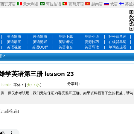
西班牙语
意大利语
阿拉伯语
葡萄牙语
越南语
俄语
芬兰
|
英语歌曲
|
外语歌曲
|
英语下载
|
英语小说
|
轻松背单词
|
|
英语动画
|
英语游戏
|
英语考试
|
资源技巧
|
在线背单词
|
|
英语视频
|
英语QQ群
|
英语电台
|
英语导读
|
单词连连看
|
册
>
学英语第三册 lesson 23
分享到：
:
bebttr
字体： [
大
中
小
]
提供，供仅参考试用，我们无法保证内容完整和正确。如果资料损害了您的权益，请与
双击或拖选)