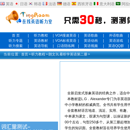
英语
日语
韩语
法语
德语
西班牙语
意大利语
阿拉
首 页
|
听力教程
|
VOA慢速英语
|
英语歌曲
|
外语歌曲
|
听力专题
|
英语教材
|
VOA标准英语
|
英语动画
|
英语游戏
|
听力搜索
|
英语导航
|
口语陪练网
|
英语视频
|
英语QQ群
|
当前位置:
首页
>
听力教程
>
朗文3L看听学英语第二册
>
全新启发式形象英语的经典之作，适合中
本教材是L.G．Alexander专门为
中小学教材的权威典范。全书共有学生用
全套教材语言地道、浅近、实用、有趣、图
中单课为课文，双课为句型课，以保证新的
00个左右，句型250多个。从第三册起
学生的知识面。全套教材旨在培养学生使