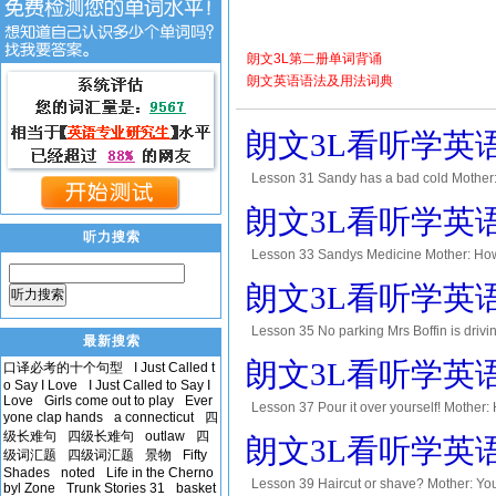
朗文3L第二册单词背诵
朗文英语语法及用法词典
朗文3L看听学英语第二
Lesson 31 Sandy has a bad cold Mother:
matter with Sandy? Mother: He looks ill. 
朗文3L看听学英语第二
听力搜索
Lesson 33 Sandys Medicine Mother: Hows 
medicine. Doctor: Goodbye, Mrs Clark. 
朗文3L看听学英语第二
听力搜索
Because
Lesson 35 No parking Mrs Boffin is driving
最新搜索
here, dear, Professor Boffin says. Why no
朗文3L看听学英语第二
口译必考的十个句型
I Just Called t
o Say I Love
I Just Called to Say I
Love
Girls come out to play
Ever
Lesson 37 Pour it over yourself! Mothe
yone clap hands
a connecticut
四
yourself. Sandy: O.K., mum. Mother: Do
级长难句
四级长难句
outlaw
四
朗文3L看听学英语第二
please? Mothe
级词汇题
四级词汇题
景物
Fifty
Shades
noted
Life in the Cherno
Lesson 39 Haircut or shave? Mother: You 
byl Zone
Trunk Stories 31
basket