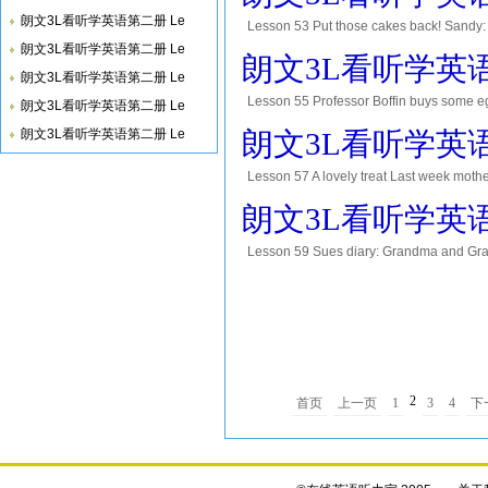
朗文3L看听学英语第二册 Le
Lesson 53 Put those cakes back! Sandy: 
this tin. How many can I have? Mother: 
朗文3L看听学英语第二册 Le
朗文3L看听学英语第二
朗文3L看听学英语第二册 Le
Lesson 55 Professor Boffin buys some eg
朗文3L看听学英语第二册 Le
Professor: Good morning. May I have so
朗文3L看听学英语第二册 Le
朗文3L看听学英语第二
any mat
Lesson 57 A lovely treat Last week mothe
soup. Sandy didnt want any. Then father
朗文3L看听学英语第二
b
Lesson 59 Sues diary: Grandma and Gran
us for six days. We waited for them at th
2
首页
上一页
1
3
4
下