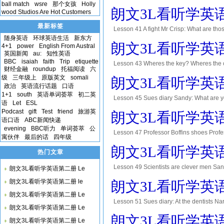
ball match
wsre
那个女孩
Holly
Sandy: All right, mum. Mother: Heres s
朗文3L看听学英语第二
wood Studios Are Hot Customers
want to h
最新标签
Lesson 41 A fight Mr Crisp: What are tho
随身英语
环球英语生活
新东方
it up! Mr May: Go and have a wash, all of 
朗文3L看听学英语第二
4+1
power
English From Austral
英国新闻
au:
知性英语
BBC
isaiah
faith
Trip
etiquette
korea
Lesson 43 Wheres the key? Wheres the car
财经金融
roundup
托福阅读
六
careless! Mrs Boffin: The day before yesterd
级
三年级上
原版英文
somali
朗文3L看听学英语第二
政治
英语流行话题
口语
1+1
south
英语单词荟萃
初二英
Lesson 45 Sues diary Sandy: What are yo
语
Let
ESL
cant! Sue: Where were we yesterday,San
Podcast
gift
Test
friend
旅游英
朗文3L看听学英语第二
We wer
语口语
ABC新闻快递
evening
BBC听力
单词荟萃
公
Lesson 47 Professor Boffins shoes Profess
寓伙伴
最后的话
四年级
Professor: They were here a minut ago. M
朗文3L看听学英语第二
热门文章
Lesson 49 Scientists are clever men San
朗文3L看听学英语第二册 Le
Let me see. Professor: I was there in 19
朗文3L看听学英语第二册 le
朗文3L看听学英语第二
w
朗文3L看听学英语第二册 Le
Lesson 51 Sues diary: At the dentists Na
朗文3L看听学英语第二册 Le
Mother: We were in the country, Sue. Sue
朗文3L看听学英语第二
朗文3L看听学英语第二册 Le
Mother