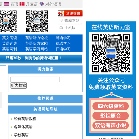
语
泰语
丹麦语
对外汉语
收藏本站
手机版
英文阅读
|
英语听力论坛
|
韩语学习
英语词典
|
英语听力家园
|
德语学习
英语网刊
|
英语学习网站
|
日语学习
只需30秒，测测你的英语词汇量！
听力搜索
听力搜索
推荐频道
英语网址导航
经典英语教程
各媒体英语
学校英语