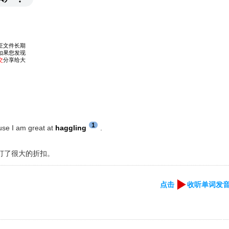
1
use I am great at
haggling
.
打了很大的折扣。
点击
收听单词发