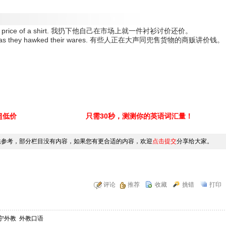
g over the price of a shirt. 我扔下他自己在市场上就一件衬衫讨价还价。
traders as they hawked their wares. 有些人正在大声同兜售货物的商贩讲价钱。
超低价
只需30秒，测测你的英语词汇量！
供参考，部分栏目没有内容，如果您有更合适的内容，欢迎
点击提交
分享给大家。
评论
推荐
收藏
挑错
打印
宁外教
外教口语