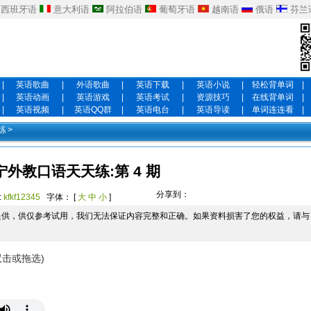
西班牙语
意大利语
阿拉伯语
葡萄牙语
越南语
俄语
芬兰
|
英语歌曲
|
外语歌曲
|
英语下载
|
英语小说
|
轻松背单词
|
|
英语动画
|
英语游戏
|
英语考试
|
资源技巧
|
在线背单词
|
|
英语视频
|
英语QQ群
|
英语电台
|
英语导读
|
单词连连看
|
练
>
宁外教口语天天练:第 4 期
分享到：
:
kfkf12345
字体： [
大
中
小
]
提供，供仅参考试用，我们无法保证内容完整和正确。如果资料损害了您的权益，请与
双击或拖选)