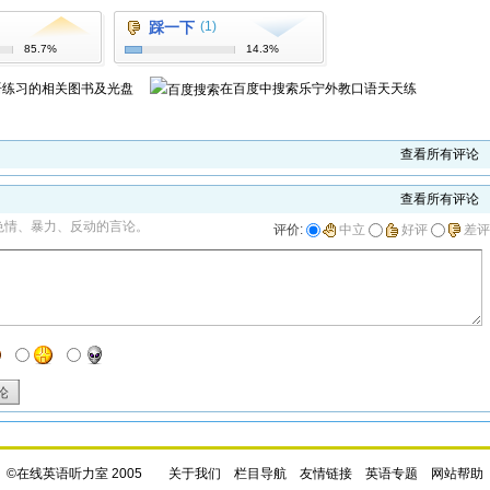
踩一下
(1)
85.7%
14.3%
语练习
的相关图书及光盘
在百度中搜索
乐宁外教口语天天练
查看所有评论
查看所有评论
色情、暴力、反动的言论。
评价:
中立
好评
差评
论
©在线英语听力室 2005
关于我们
栏目导航
友情链接
英语专题
网站帮助