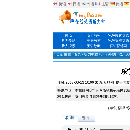
英语
日语
韩语
法语
德语
首 页
|
听力教程
|
VOA慢速英语
听力专题
|
英语教材
|
VOA标准英语
听力搜索
|
英语导航
|
口语陪练网
当前位置:
首页
>
听力教程
>
乐宁外教口语天天
乐
时间:
2007-03-13 16:00
来源:
互联网
提供网友
特别声明：本栏目内容均从网络收集或者网友
站长联系，我们将及时删除并致以歉意。
(单词翻译: