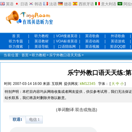
英语
日语
韩语
法语
德语
西班牙语
意大利语
阿拉
首 页
|
听力教程
|
VOA慢速英语
|
英语歌曲
|
外语歌曲
|
听力专题
|
英语教材
|
VOA标准英语
|
英语动画
|
英语游戏
|
听力搜索
|
英语导航
|
口语陪练网
|
英语视频
|
英语QQ群
|
当前位置:
首页
>
听力教程
>
乐宁外教口语天天练
>
乐宁外教口语天天练:第 
时间:
2007-03-14 16:00
来源:
互联网
提供网友:
kfkf12345
字体： [
大
中
小
]
特别声明：本栏目内容均从网络收集或者网友提供，供仅参考试用，我们无法保证
站长联系，我们将及时删除并致以歉意。
(单词翻译:双击或拖选)