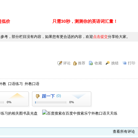
超低价
只需30秒，测测你的英语词汇量！
供参考，部分栏目没有内容，如果您有更合适的内容，欢迎
点击提交
分享给大家。
评论
推荐
收藏
挑错
打印
外教
口语练习
外教口语
踩一下
(0)
0%
0%
语练习
的相关图书及光盘
在百度中搜索
乐宁外教口语天天练
查看所有评论