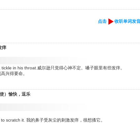
点击
收听单词发
发痒
re was a tickle in his throat.威尔逊只觉得心神不定。嗓子眼里有些发痒。
到这消息我高兴得要命。
 （使）愉快，逗乐
nd I want to scratch it. 我的鼻子受灰尘的刺激发痒，很想搔它。