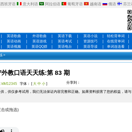
西班牙语
意大利语
阿拉伯语
葡萄牙语
越南语
俄语
芬兰
|
英语歌曲
|
外语歌曲
|
英语下载
|
英语小说
|
轻松背单词
|
|
英语动画
|
英语游戏
|
英语考试
|
资源技巧
|
在线背单词
|
|
英语视频
|
英语QQ群
|
英语电台
|
英语导读
|
单词连连看
|
练
>
外教口语天天练:第 83 期
分享到：
:
kfkf12345
字体： [
大
中
小
]
提供，供仅参考试用，我们无法保证内容完整和正确。如果资料损害了您的权益，请与
双击或拖选)