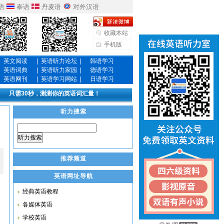
语
泰语
丹麦语
对外汉语
收藏本站
手机版
英文阅读
|
英语听力论坛
|
韩语学习
英语词典
|
英语听力家园
|
德语学习
英语网刊
|
英语学习网站
|
日语学习
只需30秒，测测你的英语词汇量！
听力搜索
听力搜索
推荐频道
英语网址导航
经典英语教程
各媒体英语
学校英语