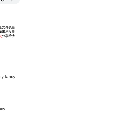
y fancy.
ncy.