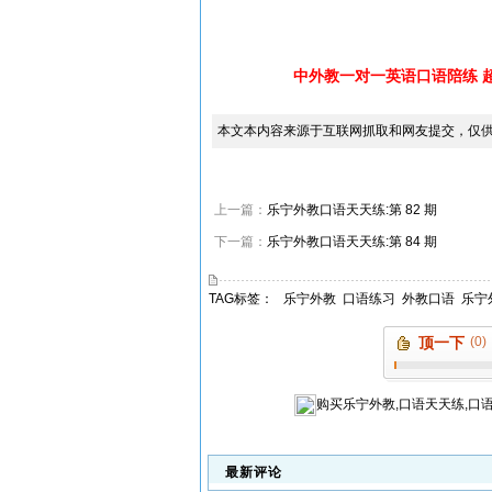
中外教一对一英语口语陪练 
本文本内容来源于互联网抓取和网友提交，仅
上一篇：
乐宁外教口语天天练:第 82 期
下一篇：
乐宁外教口语天天练:第 84 期
TAG标签：
乐宁外教
口语练习
外教口语
乐宁
顶一下
(0)
购买
乐宁外教,口语天天练,口
最新评论