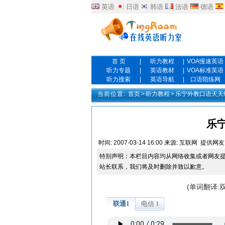
英语
日语
韩语
法语
德语
首 页
|
听力教程
|
VOA慢速英语
听力专题
|
英语教材
|
VOA标准英语
听力搜索
|
英语导航
|
口语陪练网
当前位置:
首页
>
听力教程
>
乐宁外教口语天天
乐宁
时间:
2007-03-14 16:00
来源:
互联网
提供网友
特别声明：本栏目内容均从网络收集或者网友
站长联系，我们将及时删除并致以歉意。
(单词翻译: