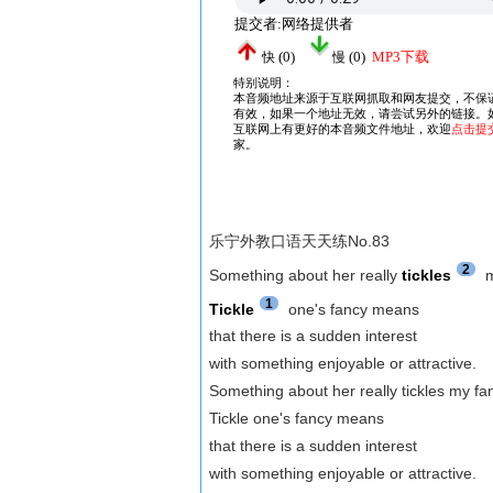
乐宁外教口语天天练No.83
2
Something about her really
tickles
m
1
Tickle
one's fancy means
that there is a sudden interest
with something enjoyable or attractive.
Something about her really tickles my fa
Tickle one's fancy means
that there is a sudden interest
with something enjoyable or attractive.