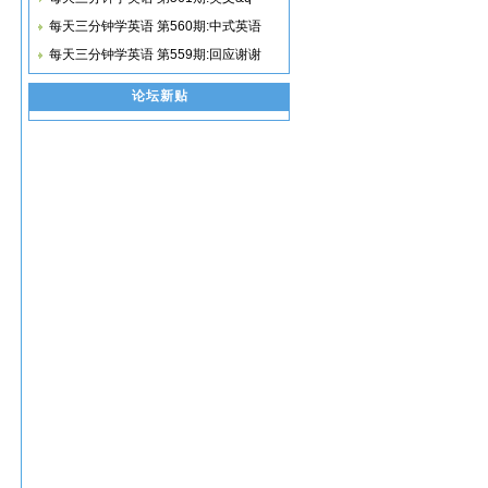
每天三分钟学英语 第560期:中式英语
每天三分钟学英语 第559期:回应谢谢
论坛新贴
自
。