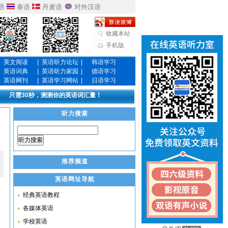
语
泰语
丹麦语
对外汉语
收藏本站
手机版
英文阅读
|
英语听力论坛
|
韩语学习
英语词典
|
英语听力家园
|
德语学习
英语网刊
|
英语学习网站
|
日语学习
只需30秒，测测你的英语词汇量！
听力搜索
听力搜索
推荐频道
英语网址导航
经典英语教程
各媒体英语
学校英语