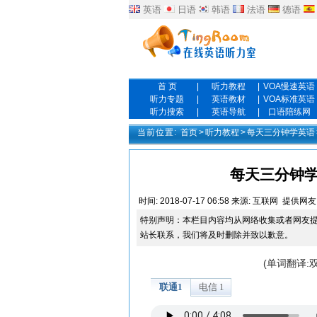
英语
日语
韩语
法语
德语
首 页
|
听力教程
|
VOA慢速英语
听力专题
|
英语教材
|
VOA标准英语
听力搜索
|
英语导航
|
口语陪练网
当前位置:
首页
>
听力教程
>
每天三分钟学英语
每天三分钟学
时间:
2018-07-17 06:58
来源:
互联网
提供网友
特别声明：本栏目内容均从网络收集或者网友
站长联系，我们将及时删除并致以歉意。
(单词翻译: