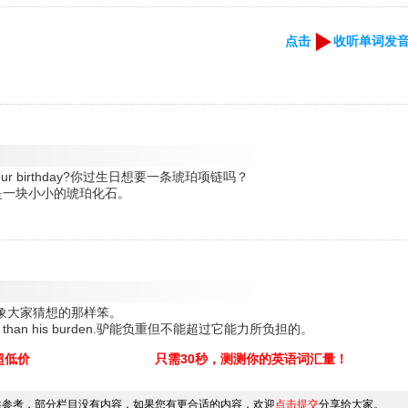
点击
收听单词发
e for your birthday?你过生日想要一条琥珀项链吗？
stones.这是一块小小的琥珀化石。
him.他不象大家猜想的那样笨。
not more than his burden.驴能负重但不能超过它能力所负担的。
超低价
只需30秒，测测你的英语词汇量！
供参考，部分栏目没有内容，如果您有更合适的内容，欢迎
点击提交
分享给大家。