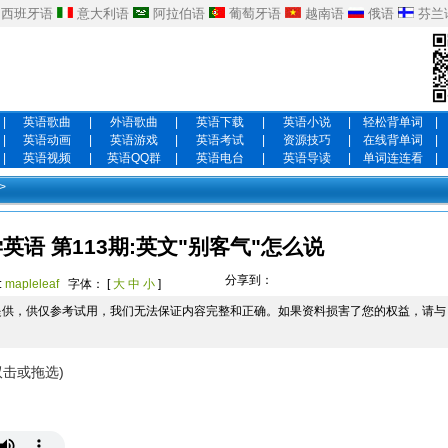
西班牙语
意大利语
阿拉伯语
葡萄牙语
越南语
俄语
芬兰
|
英语歌曲
|
外语歌曲
|
英语下载
|
英语小说
|
轻松背单词
|
|
英语动画
|
英语游戏
|
英语考试
|
资源技巧
|
在线背单词
|
|
英语视频
|
英语QQ群
|
英语电台
|
英语导读
|
单词连连看
|
>
英语 第113期:英文"别客气"怎么说
分享到：
:
mapleleaf
字体： [
大
中
小
]
提供，供仅参考试用，我们无法保证内容完整和正确。如果资料损害了您的权益，请与
双击或拖选)