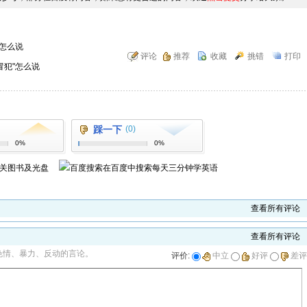
"怎么说
评论
推荐
收藏
挑错
打印
冒犯"怎么说
踩一下
(0)
0%
0%
关图书及光盘
在百度中搜索
每天三分钟学英语
查看所有评论
查看所有评论
色情、暴力、反动的言论。
评价:
中立
好评
差评