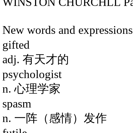
WINSTON CHURCHLL Paint
New words and express
gifted
adj. 有天才的
psychologist
n. 心理学家
spasm
n. 一阵（感情）发作
futile