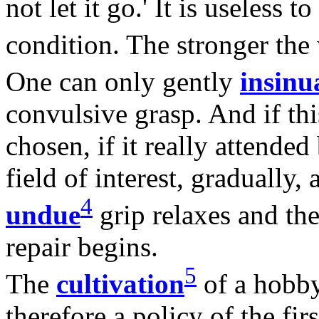
not let it go.' It is useless 
condition. The stronger the
One can only gently
insinu
convulsive grasp. And if thi
chosen, if it really attended
field of interest, gradually, 
4
undue
grip relaxes and the
repair begins.
5
The
cultivation
of a hobby
therefore a policy of the fi