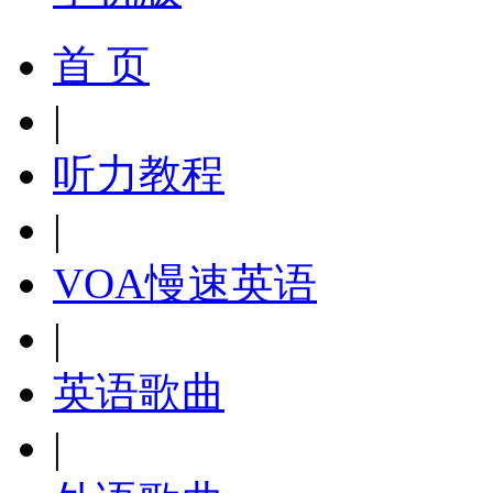
首 页
|
听力教程
|
VOA慢速英语
|
英语歌曲
|