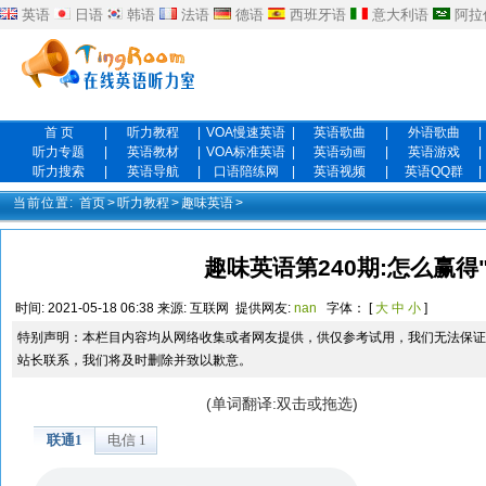
英语
日语
韩语
法语
德语
西班牙语
意大利语
阿拉
首 页
|
听力教程
|
VOA慢速英语
|
英语歌曲
|
外语歌曲
|
听力专题
|
英语教材
|
VOA标准英语
|
英语动画
|
英语游戏
|
听力搜索
|
英语导航
|
口语陪练网
|
英语视频
|
英语QQ群
|
当前位置:
首页
>
听力教程
>
趣味英语
>
趣味英语第240期:怎么赢得
时间:
2021-05-18 06:38
来源:
互联网
提供网友:
nan
字体： [
大
中
小
]
特别声明：本栏目内容均从网络收集或者网友提供，供仅参考试用，我们无法保证
站长联系，我们将及时删除并致以歉意。
(单词翻译:双击或拖选)