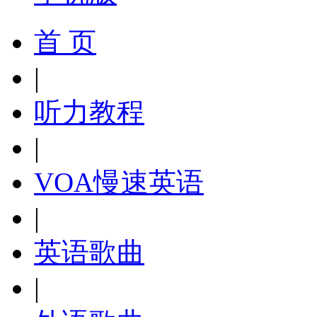
首 页
|
听力教程
|
VOA慢速英语
|
英语歌曲
|