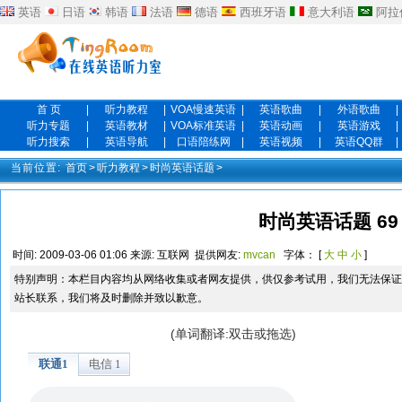
英语
日语
韩语
法语
德语
西班牙语
意大利语
阿拉
首 页
|
听力教程
|
VOA慢速英语
|
英语歌曲
|
外语歌曲
|
听力专题
|
英语教材
|
VOA标准英语
|
英语动画
|
英语游戏
|
听力搜索
|
英语导航
|
口语陪练网
|
英语视频
|
英语QQ群
|
当前位置:
首页
>
听力教程
>
时尚英语话题
>
时尚英语话题 69
时间:
2009-03-06 01:06
来源:
互联网
提供网友:
mvcan
字体： [
大
中
小
]
特别声明：本栏目内容均从网络收集或者网友提供，供仅参考试用，我们无法保证
站长联系，我们将及时删除并致以歉意。
(单词翻译:双击或拖选)