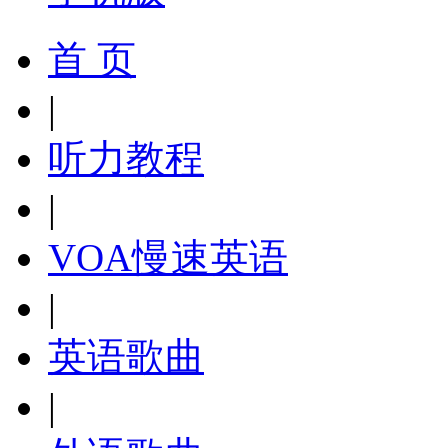
首 页
|
听力教程
|
VOA慢速英语
|
英语歌曲
|