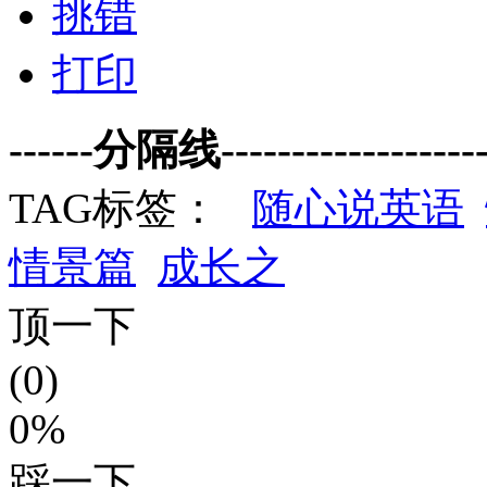
挑错
打印
------分隔线--------------------
TAG标签：
随心说英语
情景篇
成长之
顶一下
(0)
0%
踩一下