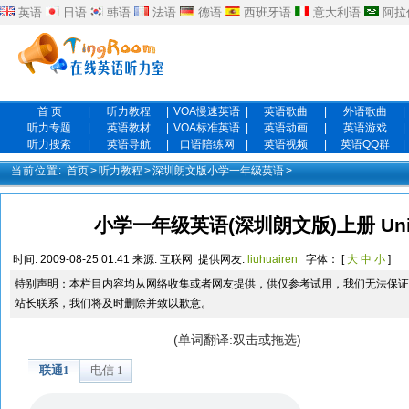
英语
日语
韩语
法语
德语
西班牙语
意大利语
阿拉
首 页
|
听力教程
|
VOA慢速英语
|
英语歌曲
|
外语歌曲
|
听力专题
|
英语教材
|
VOA标准英语
|
英语动画
|
英语游戏
|
听力搜索
|
英语导航
|
口语陪练网
|
英语视频
|
英语QQ群
|
当前位置:
首页
>
听力教程
>
深圳朗文版小学一年级英语
>
小学一年级英语(深圳朗文版)上册 Unit 1 
时间:
2009-08-25 01:41
来源:
互联网
提供网友:
liuhuairen
字体： [
大
中
小
]
特别声明：本栏目内容均从网络收集或者网友提供，供仅参考试用，我们无法保证
站长联系，我们将及时删除并致以歉意。
(单词翻译:双击或拖选)