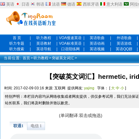
英语
日语
韩语
法语
德语
西班牙语
意大利语
阿拉
首 页
|
听力教程
|
VOA慢速英语
|
英语歌曲
|
外语歌曲
|
听力专题
|
英语教材
|
VOA标准英语
|
英语动画
|
英语游戏
|
听力搜索
|
英语导航
|
口语陪练网
|
英语视频
|
英语QQ群
|
当前位置:
首页
>
听力教程
>
突破英文词汇
>
【突破英文词汇】hermetic, irides
时间:
2017-02-09 03:16
来源:
互联网
提供网友:
yajing
字体： [
大
中
小
]
特别声明：本栏目内容均从网络收集或者网友提供，供仅参考试用，我们无法保证
站长联系，我们将及时删除并致以歉意。
(单词翻译:双击或拖选)