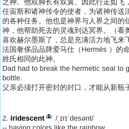
之神。他双脚长有双翼、因此行走如飞
任宙斯和诸神传令的使者，为诸神传送
的各种任务。他也是神界与人界之间的
神，他帮助死去的灵魂到达冥界。（看
喜欢赫尔墨斯了，总是充满活力地飞来
法国奢侈品品牌爱马仕（Hermès ）
姓氏相同的此神。
Dad had to break the hermetic seal to g
bottle.
父亲必须打开密封的封口，才能从新瓶
1
2.
iridescent
/ˌɪrɪˈdesənt/
-- having colors like the rainbow