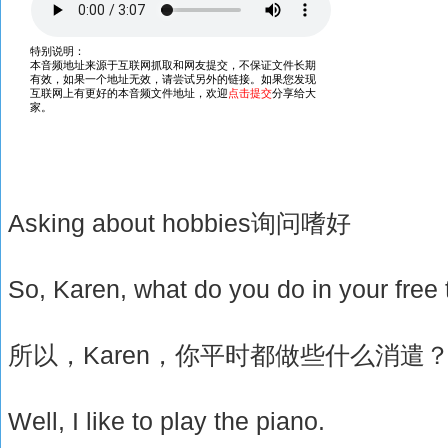
Asking about hobbies询问嗜好
So, Karen, what do you do in your free
所以，Karen，你平时都做些什么消遣
Well, I like to play the piano.