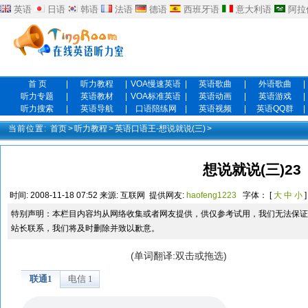
英语
日语
韩语
法语
德语
西班牙语
意大利语
阿拉
首 页
|
听力教程
|
VOA慢速英语
|
英语歌曲
|
外语歌曲
|
听力专题
|
英语教材
|
VOA标准英语
|
英语动画
|
英语游戏
|
听力搜索
|
英语导航
|
口语陪练网
|
英语视频
|
英语QQ群
|
当前位置:
首页
>
听力教程
>
英语口语王-想说就说(三)
>
想说就说(三)23
时间:
2008-11-18 07:52
来源:
互联网
提供网友:
haofeng1223
字体： [
大
中
小
]
特别声明：本栏目内容均从网络收集或者网友提供，供仅参考试用，我们无法保证
站长联系，我们将及时删除并致以歉意。
(单词翻译:双击或拖选)