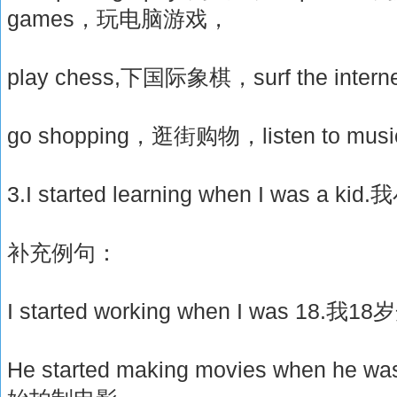
games，玩电脑游戏，
play chess,下国际象棋，surf the inte
go shopping，逛街购物，listen to m
3.I started learning when I was
补充例句：
I started working when I was 18.
He started making movies when he w