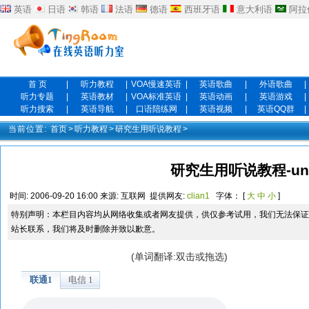
英语
日语
韩语
法语
德语
西班牙语
意大利语
阿拉
首 页
|
听力教程
|
VOA慢速英语
|
英语歌曲
|
外语歌曲
|
听力专题
|
英语教材
|
VOA标准英语
|
英语动画
|
英语游戏
|
听力搜索
|
英语导航
|
口语陪练网
|
英语视频
|
英语QQ群
|
当前位置:
首页
>
听力教程
>
研究生用听说教程
>
研究生用听说教程-uni
时间:
2006-09-20 16:00
来源:
互联网
提供网友:
clian1
字体： [
大
中
小
]
特别声明：本栏目内容均从网络收集或者网友提供，供仅参考试用，我们无法保证
站长联系，我们将及时删除并致以歉意。
(单词翻译:双击或拖选)