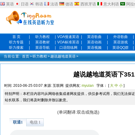
英语
日语
韩语
法语
德语
西班牙语
意大利语
阿拉
首 页
|
听力教程
|
VOA慢速英语
|
英语歌曲
|
外语歌曲
|
听力专题
|
英语教材
|
VOA标准英语
|
英语动画
|
英语游戏
|
听力搜索
|
英语导航
|
口语陪练网
|
英语视频
|
英语QQ群
|
当前位置:
首页
>
听力教程
>
越说越地道英语
>
越说越地道英语下351-
时间:
2010-06-25 03:07
来源:
互联网
提供网友:
myulan
字体： [
大
中
小
]
特别声明：本栏目内容均从网络收集或者网友提供，供仅参考试用，我们无法保证
站长联系，我们将及时删除并致以歉意。
(单词翻译:双击或拖选)