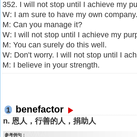
352. I will not stop until I achieve my p
W: I am sure to have my own company
M: Can you manage it?
W: I will not stop until I achieve my pu
M: You can surely do this well.
W: Don't worry. I will not stop until I a
M: I believe in your strength.
benefactor
1
n. 恩人，行善的人，捐助人
参考例句：