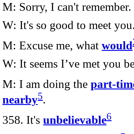
M: Sorry, I can't remember.
W: It's so good to meet you
M: Excuse me, what
would
W: It seems I’ve met you be
M: I am doing the
part-tim
5
nearby
.
6
358. It's
unbelievable