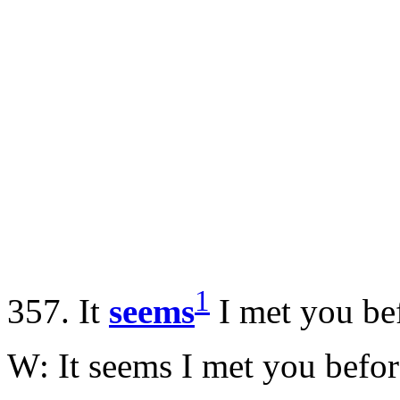
1
357. It
seems
I met you be
W: It seems I met you befor