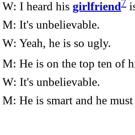
7
W: I heard his
girlfriend
is
M: It's unbelievable.
W: Yeah, he is so ugly.
M: He is on the top ten of h
W: It's unbelievable.
M: He is smart and he must