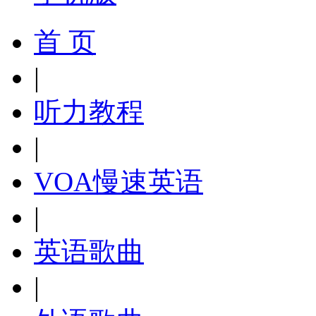
首 页
|
听力教程
|
VOA慢速英语
|
英语歌曲
|