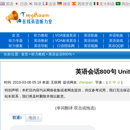
英语
日语
韩语
法语
德语
西班牙语
意大利语
阿拉
首 页
|
听力教程
|
VOA慢速英语
|
英语歌曲
|
外语歌曲
|
听力专题
|
英语教材
|
VOA标准英语
|
英语动画
|
英语游戏
|
听力搜索
|
英语导航
|
口语陪练网
|
英语视频
|
英语QQ群
|
当前位置:
首页
>
听力教程
>
英语会话800句
>
英语会话800句 Unit
时间:
2010-03-06 05:18
来源:
互联网
提供网友:
chenpan
字体： [
大
中
小
]
特别声明：本栏目内容均从网络收集或者网友提供，供仅参考试用，我们无法保证
站长联系，我们将及时删除并致以歉意。
(单词翻译:双击或拖选)