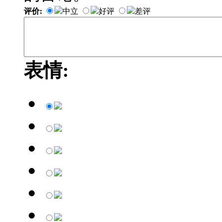
评价:
中立
好评
差评
表情: