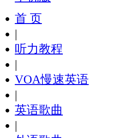
首 页
|
听力教程
|
VOA慢速英语
|
英语歌曲
|