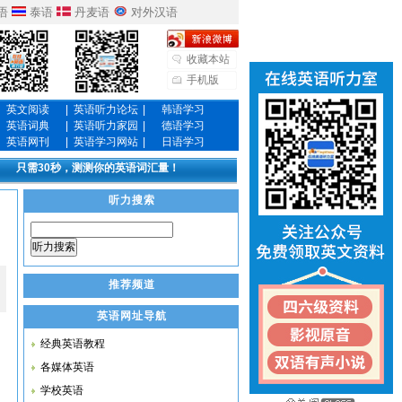
语
泰语
丹麦语
对外汉语
收藏本站
手机版
英文阅读
|
英语听力论坛
|
韩语学习
英语词典
|
英语听力家园
|
德语学习
英语网刊
|
英语学习网站
|
日语学习
只需30秒，测测你的英语词汇量！
听力搜索
听力搜索
推荐频道
英语网址导航
经典英语教程
各媒体英语
学校英语