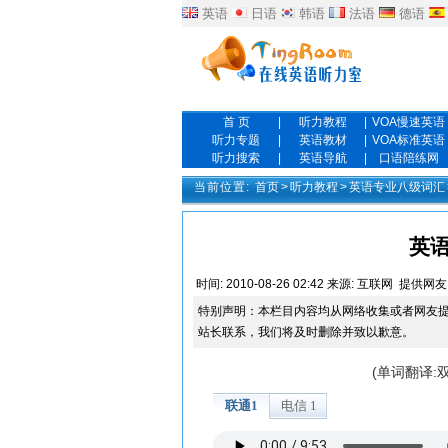
英语
日语
韩语
法语
德语
首 页
|
听力教程
|
VOA慢速英语
听力专题
|
英语教材
|
VOA标准英语
听力搜索
|
英语导航
|
口语陪练网
当前位置:
首页
>
听力教程
>
英语专业八级词汇
英语
时间:
2010-08-26 02:42
来源:
互联网
提供网友
特别声明：本栏目内容均从网络收集或者网友
站长联系，我们将及时删除并致以歉意。
(单词翻译: