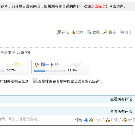
供参考，部分栏目没有内容，如果您有更合适的内容，欢迎
点击提交
分享给大家。
评论
推荐
收藏
挑错
打印
英语专业
八级词汇
踩一下
(1)
66.7%
33.3%
的相关图书及光盘
在百度中搜索
英语专业八级词汇
查看所有评论
查看所有评论
色情、暴力、反动的言论。
评价:
中立
好评
差评