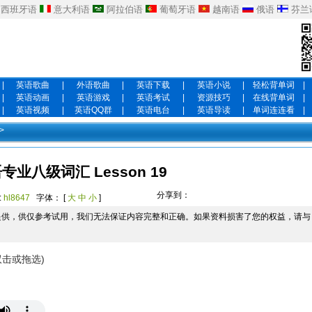
西班牙语
意大利语
阿拉伯语
葡萄牙语
越南语
俄语
芬兰
|
英语歌曲
|
外语歌曲
|
英语下载
|
英语小说
|
轻松背单词
|
|
英语动画
|
英语游戏
|
英语考试
|
资源技巧
|
在线背单词
|
|
英语视频
|
英语QQ群
|
英语电台
|
英语导读
|
单词连连看
|
>
专业八级词汇 Lesson 19
分享到：
:
hl8647
字体： [
大
中
小
]
提供，供仅参考试用，我们无法保证内容完整和正确。如果资料损害了您的权益，请与
双击或拖选)