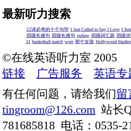
最新听力搜索
口译必考的十个句型
I Just Called to Say I Love
I Jus
四级长难句
四级长难句
outlaw
四级词汇题
四级词
31
basketball match
wsre
那个女孩
Hollywood Studios
©在线英语听力室 200
链接
广告服务
英语专
有任何问题，请给我们
留
tingroom@126.com
站长QQ
781685818 电话：0535-21