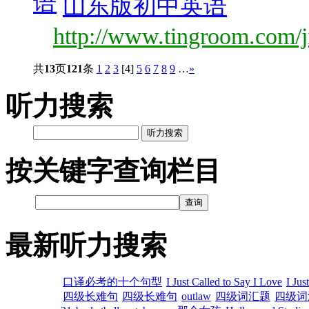
语
山东版初中英语
http://www.tingroom.com/j
共
13
页
121
条
1
2
3
[4]
5
6
7
8
9
…
»
听力搜索
听力搜索
按关键字查询栏目
最新听力搜索
口译必考的十个句型
I Just Called to Say I Love
I Jus
四级长难句
四级长难句
outlaw
四级词汇题
四级词