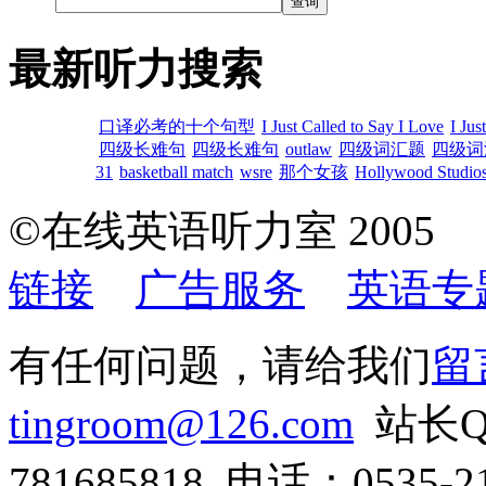
最新听力搜索
口译必考的十个句型
I Just Called to Say I Love
I Jus
四级长难句
四级长难句
outlaw
四级词汇题
四级词
31
basketball match
wsre
那个女孩
Hollywood Studios
©在线英语听力室 200
链接
广告服务
英语专
有任何问题，请给我们
留
tingroom@126.com
站长QQ
781685818 电话：0535-21