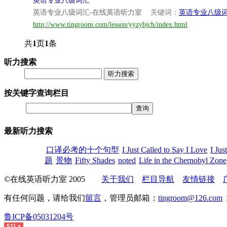
英语专业八级词汇
英语专业八级词汇-在线英语听力室
关键词：
英语专业八级
http://www.tingroom.com/lesson/yyzybjch/index.html
共
1
页
1
条
听力搜索
听力搜索
按关键字查询栏目
最新听力搜索
口译必考的十个句型
I Just Called to Say I Love
I Jus
题
景物
Fifty Shades
noted
Life in the Chernobyl Zone
©在线英语听力室 2005
关于我们
栏目导航
友情链接
有任何问题，请给我们
留言
，管理员邮箱：
tingroom@126.com
鲁ICP备05031204号
51La