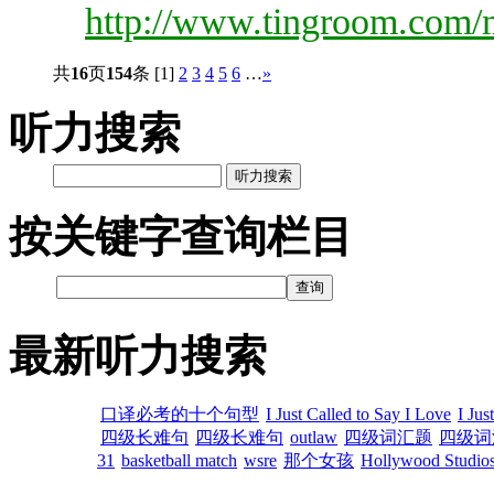
http://www.tingroom.com/m
共
16
页
154
条
[1]
2
3
4
5
6
…
»
听力搜索
听力搜索
按关键字查询栏目
最新听力搜索
口译必考的十个句型
I Just Called to Say I Love
I Jus
四级长难句
四级长难句
outlaw
四级词汇题
四级词
31
basketball match
wsre
那个女孩
Hollywood Studios