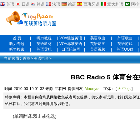
英语
日语
韩语
法语
德语
西班牙语
意大利语
阿拉
首 页
|
听力教程
|
VOA慢速英语
|
英语歌曲
|
外语歌曲
|
听力专题
|
英语教材
|
VOA标准英语
|
英语动画
|
英语游戏
|
听力搜索
|
英语导航
|
口语陪练网
|
英语视频
|
英语QQ群
|
当前位置:
首页
>
英语电台
>
BBC Radio 5 体育台
时间:
2010-03-19 01:32
来源:
互联网
提供网友:
Moonyue
字体： [
大
中
小
]
特别声明：本栏目内容均从网络收集或者网友提供，供仅参考试用，我们无法保证
站长联系，我们将及时删除并致以歉意。
(单词翻译:双击或拖选)