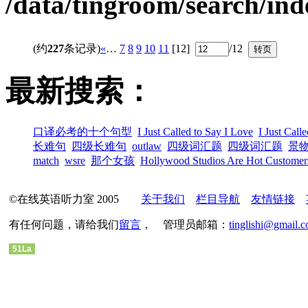
/data/tingroom/search/in
(约
227
条记录)
«
…
7
8
9
10
11
[12]
/12
最新搜索：
口译必考的十个句型
I Just Called to Say I Love
I Just Call
长难句
四级长难句
outlaw
四级词汇题
四级词汇题
景
match
wsre
那个女孩
Hollywood Studios Are Hot Customer
©在线英语听力室 2005
关于我们
栏目导航
友情链接
有任何问题，请给我们
留言
， 管理员邮箱：
tinglishi@gmail.
51La