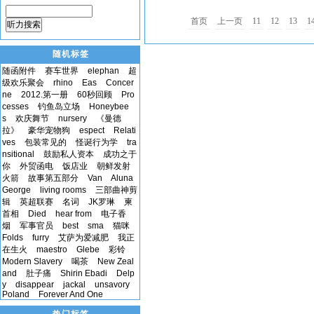
贴到 听力原文收集区 ，您将会获得10到
首页
上一页
11
12
13
1
听力搜索
随机标签
随函附件
赛车世界
elephan
超
级欢乐聚会
rhino
Eas
Concer
ne
2012.第一册
60秒回顾
Pro
cesses
钓鱼岛立场
Honeybee
s
欢庆舞节
nursery
《曼德
拉》
豪华宠物狗
espect
Relati
ves
包装常见的
怪诞行为学
tra
nsitional
鼓励私人资本
成功之于
你
外贸函电
饭店业
朝鲜发射
火箭
故事第五部分
Van
Aluna
George
living rooms
三部曲神剪
辑
英超联赛
名词
JK罗琳
柬
首相
Died
hear from
电子香
烟
军事官员
best
sma
猫咪
Folds
furry
艾萨为爱减肥
我正
在生火
maestro
Glebe
彩铃
Modern Slavery
喝茶
New Zeal
and
肚子痛
Shirin Ebadi
Delp
y
disappear
jackal
unsavory
Poland
Forever And One