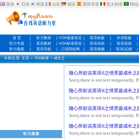
英语
日语
韩语
法语
德语
西班牙语
意大利语
阿拉
首 页
|
听力教程
|
VOA慢速英语
|
英语歌曲
|
外语歌曲
|
听力专题
|
英语教材
|
VOA标准英语
|
英语动画
|
英语游戏
|
听力搜索
|
英语导航
|
口语陪练网
|
英语视频
|
英语QQ群
|
当前位置:
主页
>
TAG标签
> 成长之
随心所欲说英语II之情景篇成长之
Sorry,there is not text tempor
贴到 听力原文收集区 ，您将会获得10到
随心所欲说英语II之情景篇成长之
Sorry,there is not text tempor
贴到 听力原文收集区 ，您将会获得10到
随心所欲说英语II之情景篇成长之
Sorry,there is not text tempor
贴到 听力原文收集区 ，您将会获得10到
随心所欲说英语II之情景篇成长之
Sorry,there is not text tempor
听力搜索