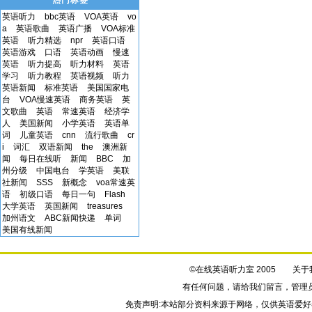
热门标签
英语听力
bbc英语
VOA英语
vo
a
英语歌曲
英语广播
VOA标准
英语
听力精选
npr
英语口语
英语游戏
口语
英语动画
慢速
英语
听力提高
听力材料
英语
学习
听力教程
英语视频
听力
英语新闻
标准英语
美国国家电
台
VOA慢速英语
商务英语
英
文歌曲
英语
常速英语
经济学
人
美国新闻
小学英语
英语单
词
儿童英语
cnn
流行歌曲
cr
i
词汇
双语新闻
the
澳洲新
闻
每日在线听
新闻
BBC
加
州分级
中国电台
学英语
美联
社新闻
SSS
新概念
voa常速英
语
初级口语
每日一句
Flash
大学英语
英国新闻
treasures
加州语文
ABC新闻快递
单词
美国有线新闻
©在线英语听力室 2005
关于
有任何问题，请给我们
留言
，管理
免责声明:本站部分资料来源于网络，仅供英语爱好