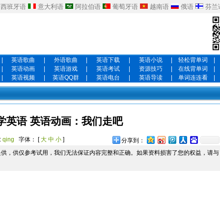
西班牙语
意大利语
阿拉伯语
葡萄牙语
越南语
俄语
芬兰
|
英语歌曲
|
外语歌曲
|
英语下载
|
英语小说
|
轻松背单词
|
|
英语动画
|
英语游戏
|
英语考试
|
资源技巧
|
在线背单词
|
|
英语视频
|
英语QQ群
|
英语电台
|
英语导读
|
单词连连看
|
学英语 英语动画：我们走吧
:
qing
字体： [
大
中
小
]
分享到：
提供，供仅参考试用，我们无法保证内容完整和正确。如果资料损害了您的权益，请与