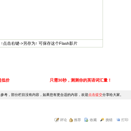
 ↑点击右键->另存为↑ 可保存这个Flash影片
超低价
只需30秒，测测你的英语词汇量！
供参考，部分栏目没有内容，如果您有更合适的内容，欢迎
点击提交
分享给大家。
评论
推荐
收藏
挑错
打印