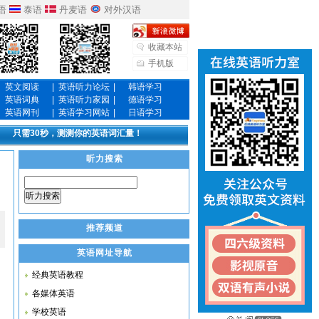
语
泰语
丹麦语
对外汉语
收藏本站
手机版
英文阅读
|
英语听力论坛
|
韩语学习
英语词典
|
英语听力家园
|
德语学习
英语网刊
|
英语学习网站
|
日语学习
只需30秒，测测你的英语词汇量！
听力搜索
听力搜索
推荐频道
英语网址导航
经典英语教程
各媒体英语
学校英语