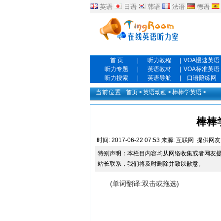
英语
日语
韩语
法语
德语
首 页
|
听力教程
|
VOA慢速英语
听力专题
|
英语教材
|
VOA标准英语
听力搜索
|
英语导航
|
口语陪练网
当前位置:
首页
>
英语动画
>
棒棒学英语
>
棒棒
时间:
2017-06-22 07:53
来源:
互联网
提供网友
特别声明：本栏目内容均从网络收集或者网友
站长联系，我们将及时删除并致以歉意。
(单词翻译:双击或拖选)