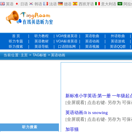
英语
日语
韩语
法语
德语
西班牙语
意大利语
阿拉
首 页
|
听力教程
|
VOA慢速英语
|
英语歌曲
|
外语歌曲
|
听力专题
|
英语教材
|
VOA标准英语
|
英语动画
|
英语游戏
|
听力搜索
|
英语导航
|
口语陪练网
|
英语视频
|
英语QQ群
|
当前位置:
主页
>
TAG标签
> 英语动画
新标准小学英语:第一册 一年级起点8
[全屏观看] 点击右键- 另存为 可保存这
英语动画:It is snowing
[全屏观看] 点击右键- 另存为 可保存这
听力搜索
加菲猫