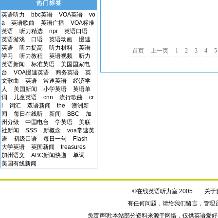
热门标签
英语听力
bbc英语
VOA英语
vo
a
英语歌曲
英语广播
VOA标准
英语
听力精选
npr
英语口语
英语游戏
口语
英语动画
慢速
英语
听力提高
听力材料
英语
首页
上一页
1
2
3
4
5
学习
听力教程
英语视频
听力
英语新闻
标准英语
美国国家电
台
VOA慢速英语
商务英语
英
文歌曲
英语
常速英语
经济学
人
美国新闻
小学英语
英语单
词
儿童英语
cnn
流行歌曲
cr
i
词汇
双语新闻
the
澳洲新
闻
每日在线听
新闻
BBC
加
州分级
中国电台
学英语
美联
社新闻
SSS
新概念
voa常速英
语
初级口语
每日一句
Flash
大学英语
英国新闻
treasures
加州语文
ABC新闻快递
单词
美国有线新闻
©在线英语听力室 2005
关于
有任何问题，请给我们
留言
，管理
免责声明:本站部分资料来源于网络，仅供英语爱好