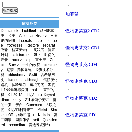
...
听力搜索
加菲猫
...
随机标签
Demjanjuk
Lightfoot
取回那本
怪物史莱克2 CD2
书
拉美
American History
三角
...
形的证明
Liberals
tree.
bunge
e
frotresses
Restore
separat
怪物史莱克2 CD1
飞碟
格莱美金曲
复印店
健康
...
计划
satisfaction
阻止
时间的
声音
receivership
富士康
Con
怪物史莱克ⅠCD4
ce
Surviv
一生的收获
cemeter
y
繁荣
跨国系统
投资技术分
...
析
chinaberry
Swift
古希腊历
史
banquet
although
气候变化
怪物史莱克ⅠCD3
危机
体验练习
追根问底
酒瓶
...
H7N9禽流感病例
nails
直升飞
机
01:20.48
11岁
out-Keyshi
怪物史莱克ⅠCD2
directionality
21L看听学英语
新
...
的一页
亲自
Commerc
入职之
初
91岁菲利普亲王
Minist
Sha
怪物史莱克ⅠCD1
ke It Off
控制注意力
Nichols
高
二朗读
同性伴侣
soft
Question
...
ed
promotion
竞选筹资活动