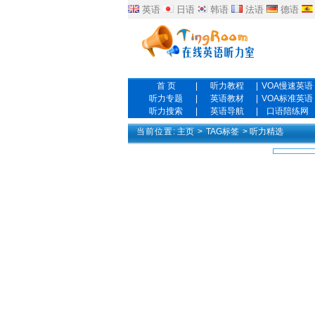
英语
日语
韩语
法语
德语
首 页
|
听力教程
|
VOA慢速英语
听力专题
|
英语教材
|
VOA标准英语
听力搜索
|
英语导航
|
口语陪练网
当前位置:
主页
>
TAG标签
> 听力精选