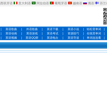
西班牙语
意大利语
阿拉伯语
葡萄牙语
越南语
俄语
芬兰
|
英语歌曲
|
外语歌曲
|
英语下载
|
英语小说
|
轻松背单词
|
|
英语动画
|
英语游戏
|
英语考试
|
资源技巧
|
在线背单词
|
|
英语视频
|
英语QQ群
|
英语电台
|
英语导读
|
单词连连看
|