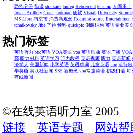
恐怖分子
街道
stockade
taureg
Retirement
let's mo
人间乐土
Invasi
Artillery
Goals
tankman
疲软
Visuali
University
Summe
MS
Libra
南京市
消费新观念
Roaming
source
Entertainmen
tchaikovsky
Jibe
辛迪
预料
quickpic
倒装结构
英语专业美
热门标签
英语听力
bbc英语
VOA英语
voa
英语歌曲
英语广播
VO
高
听力材料
英语学习
听力教程
英语视频
听力
英语新闻
济学人
美国新闻
小学英语
英语单词
儿童英语
cnn
流行歌
学英语
美联社新闻
SSS
新概念
voa常速英语
初级口语
每
有线新闻
©在线英语听力室 200
链接
英语专题
网站帮