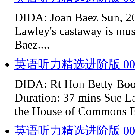
DIDA: Joan Baez Sun, 20
Lawley's castaway is mu
Baez....
英语听力精选进阶版 00
DIDA: Rt Hon Betty Boo
Duration: 37 mins Sue La
the House of Commons Be
英语听力精选进阶版 00