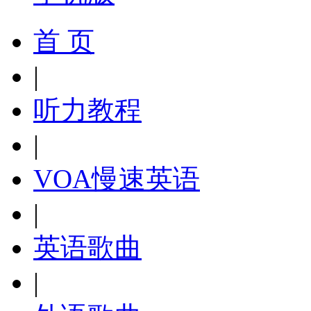
首 页
|
听力教程
|
VOA慢速英语
|
英语歌曲
|