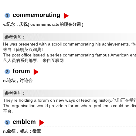
commemorating
1
v.纪念，庆祝( commemorate的现在分词 )
参考例句：
He was presented with a scroll commemorating his ac
来自《简明英汉词典》
The post office issued a series commemorating famous Ame
艺人员的系列邮票。 来自互联网
forum
2
n.论坛，讨论会
参考例句：
They're holding a forum on new ways of teaching history
The organisation would provide a forum where problems 
平台。
emblem
3
n.象征，标志；徽章