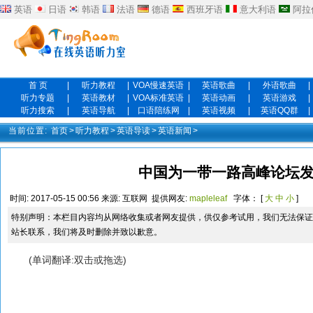
英语
日语
韩语
法语
德语
西班牙语
意大利语
阿拉
首 页
|
听力教程
|
VOA慢速英语
|
英语歌曲
|
外语歌曲
|
听力专题
|
英语教材
|
VOA标准英语
|
英语动画
|
英语游戏
|
听力搜索
|
英语导航
|
口语陪练网
|
英语视频
|
英语QQ群
|
当前位置:
首页
>
听力教程
>
英语导读
>
英语新闻
>
中国为一带一路高峰论坛
时间:
2017-05-15 00:56
来源:
互联网
提供网友:
mapleleaf
字体： [
大
中
小
]
特别声明：本栏目内容均从网络收集或者网友提供，供仅参考试用，我们无法保证
站长联系，我们将及时删除并致以歉意。
(单词翻译:双击或拖选)