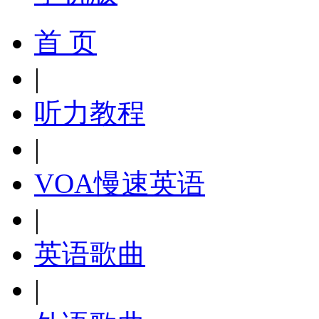
首 页
|
听力教程
|
VOA慢速英语
|
英语歌曲
|