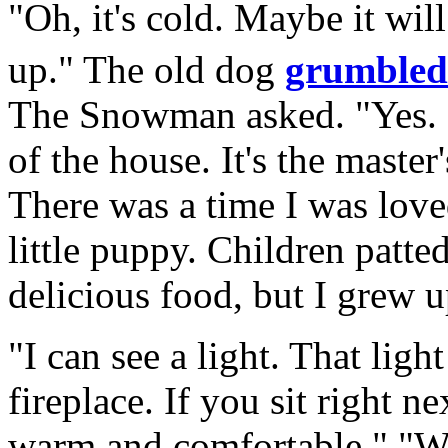
"Oh, it's cold. Maybe it wil
up." The old dog
grumbled
The Snowman asked. "Yes. L
of the house. It's the master
There was a time I was love
little puppy. Children patt
delicious food, but I grew u
"I can see a light. That ligh
fireplace. If you sit right ne
warm and comfortable." "Wh