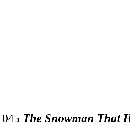
The Snowman That H
045