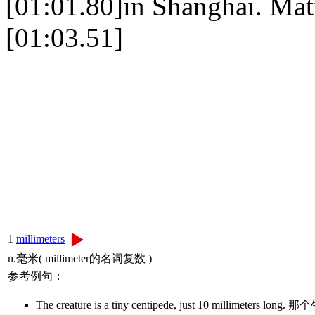
[01:01.80]in Shanghai. Mat
[01:03.51]
1
millimeters
n.毫米( millimeter的名词复数 )
参考例句：
The creature is a tiny centipede, just 10 mi