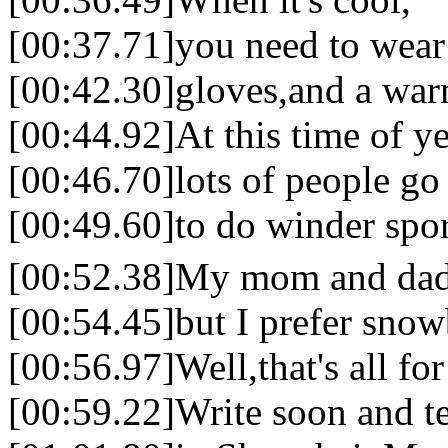
[00:37.71]you need to wear
[00:42.30]gloves,and a war
[00:44.92]At this time of ye
[00:46.70]lots of people go
[00:49.60]to do winder spor
[00:52.38]My mom and dad
[00:54.45]but I prefer sno
[00:56.97]Well,that's all fo
[00:59.22]Write soon and te