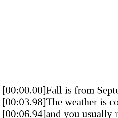
[00:00.00]Fall is from Sep
[00:03.98]The weather is coo
[00:06.94]and you usually 