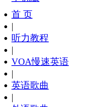
首 页
|
听力教程
|
VOA慢速英语
|
英语歌曲
|