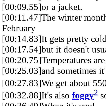
[00:09.55]or a jacket.
[00:11.47]The winter mont
February
[00:14.83]It gets pretty cold
[00:17.54]but it doesn't usu
[00:20.75]Temperatures are
[00:25.03]and sometimes it
[00:27.83]We get about 55
2
[00:32.88]It's also
foggy
so
[00:36.49]When it's cool,