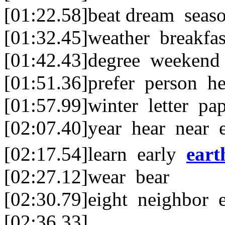
[01:22.58]beat dream seas
[01:32.45]weather breakfa
[01:42.43]degree weekend 
[01:51.36]prefer person he
[01:57.99]winter letter p
[02:07.40]year hear near 
[02:17.54]learn early
eart
[02:27.12]wear bear
[02:30.79]eight neighbor 
[02:36.33]