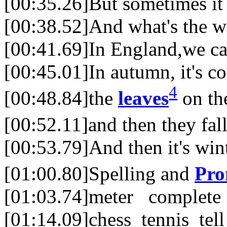
[00:35.26]But sometimes it
[00:38.52]And what's the wea
[00:41.69]In England,we cal
[00:45.01]In autumn, it's co
4
[00:48.84]the
leaves
on th
[00:52.11]and then they fal
[00:53.79]And then it's win
[01:00.80]Spelling and
Pro
[01:03.74]meter complete
[01:14.09]chess tennis tel