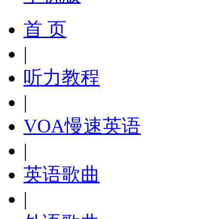
首 页
|
听力教程
|
VOA慢速英语
|
英语歌曲
|