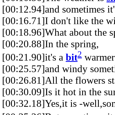
[00:12.94]and sometimes it'
[00:16.71]I don't like the w
[00:18.96]What about the s
[00:20.88]In the spring,
2
[00:21.90]it's a
bit
warmer b
[00:25.57]and windy somet
[00:26.81]All the flowers st
[00:30.09]Is it hot in the 
[00:32.18]Yes,it is -well,s