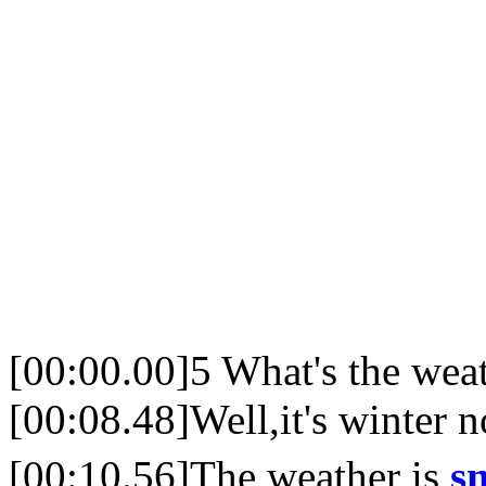
[00:00.00]5 What's the wea
[00:08.48]Well,it's winter 
[00:10.56]The weather is
s