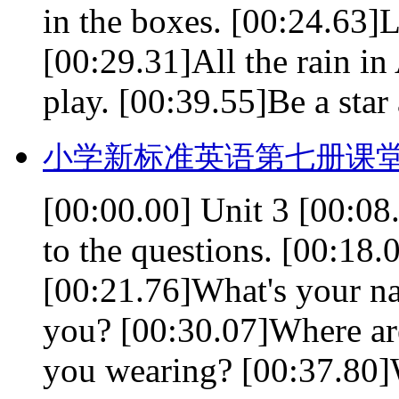
in the boxes. [00:24.63]L
[00:29.31]All the rain i
play. [00:39.55]Be a star a
小学新标准英语第七册课堂
[00:00.00] Unit 3 [00:08
to the questions. [00:18.
[00:21.76]What's your n
you? [00:30.07]Where ar
you wearing? [00:37.80]W