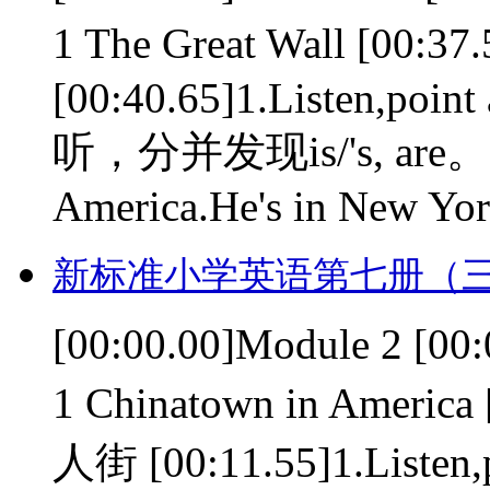
1 The Great Wall [0
[00:40.65]1.Listen,point a
听，分并发现is/'s, are。 [00
America.He's in New York
新标准小学英语第七册（三
[00:00.00]Module 2 [0
1 Chinatown in Ame
人街 [00:11.55]1.Listen,p