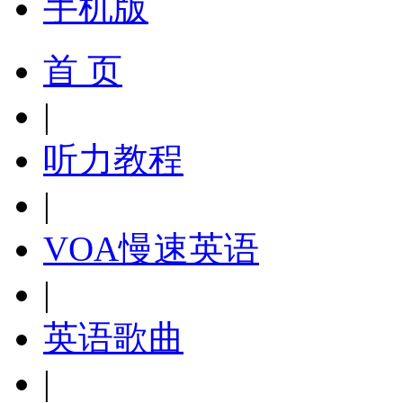
手机版
首 页
|
听力教程
|
VOA慢速英语
|
英语歌曲
|