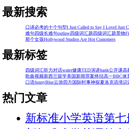
最新搜索
口译必考的十个句型
I Just Called to Say I Love
I Just 
难句
四级长难句
outlaw
四级词汇题
四级词汇题
景物
F
那个女孩
Hollywood Studios Are Hot Customers
最新标签
四级词汇
听力对话
water
健康
TED演讲
bank
公开课
高
歌曲视频
新西兰留学
美国新闻
罪案终结
高一
BBC体
口语
funny
Blue
云游四方
国际时事
神探夏洛克
语境识词
热门文章
新标准小学英语第七