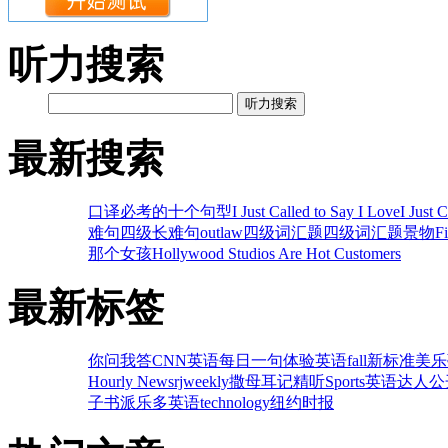
听力搜索
听力搜索
最新搜索
口译必考的十个句型
I Just Called to Say I Love
I Just 
难句
四级长难句
outlaw
四级词汇题
四级词汇题
景物
F
那个女孩
Hollywood Studios Are Hot Customers
最新标签
你问我答
CNN英语
每日一句
体验英语
fall
新标准
美乐
Hourly News
rjweekly
撒母耳记
精听
Sports
英语达人
公
子书
派乐多英语
technology
纽约时报