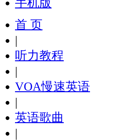
手机版
首 页
|
听力教程
|
VOA慢速英语
|
英语歌曲
|