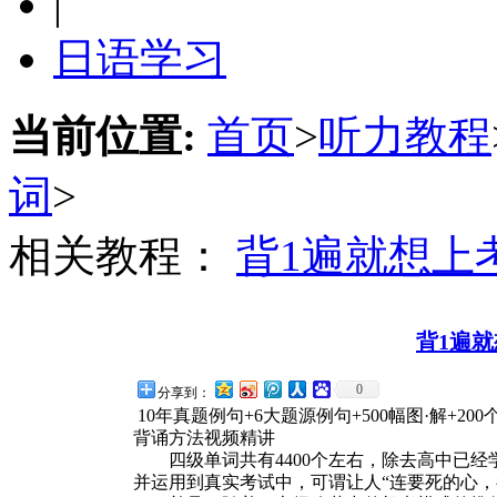
|
日语学习
当前位置:
首页
>
听力教程
词
>
相关教程：
背1遍就想上
背1遍
0
分享到：
10年真题例句+6大题源例句+500幅图·解+20
背诵方法视频精讲
四级单词共有4400个左右，除去高中已经学
并运用到真实考试中，可谓让人“连要死的心，