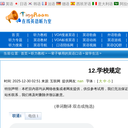
英语
日语
韩语
法语
德语
西班牙语
意大利语
阿拉
首 页
|
听力教程
|
VOA慢速英语
|
英语歌曲
|
外语歌曲
|
听力专题
|
英语教材
|
VOA标准英语
|
英语动画
|
英语游戏
|
听力搜索
|
英语导航
|
口语陪练网
|
英语视频
|
英语QQ群
|
当前位置:
首页
>
听力教程
>
一辈子够用的英语口语
>
留学生活
>
12.学校规定
时间:
2025-12-30 02:51
来源:
互联网
提供网友:
nan
字体： [
大
中
小
]
特别声明：本栏目内容均从网络收集或者网友提供，供仅参考试用，我们无法保证
站长联系，我们将及时删除并致以歉意。
(单词翻译:双击或拖选)